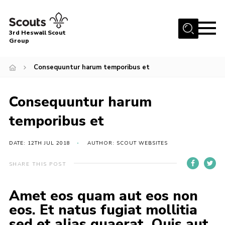
Menu
3rd Heswall Scout
Group
Home
Consequuntur harum temporibus et
About Us
Join
Consequuntur harum
Gallery
temporibus et
News
DATE: 12TH JUL 2018
AUTHOR: SCOUT WEBSITES
Events
Contact
SHARE THIS POST
Members Area
Amet eos quam aut eos non
Cookies
eos. Et natus fugiat mollitia
Join
sed et alias quaerat. Quis aut